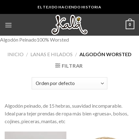
Skip
EL TEJIDO HACIENDO HISTORIA
to
content
0
Algodón Peinado100% Worsted
INICIO
/
LANAS E HILADOS
/
ALGODÓN WORSTED
FILTRAR
Algodón peinado, de 15 hebras, suavidad incomparable.
Ideal para tejer prendas de ropa más bien «gruesa», bolsos,
cojines, pieceras, mantas, etc