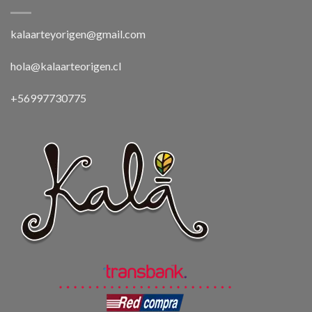
kalaarteyorigen@gmail.com
hola@kalaarteorigen.cl
+56997730775