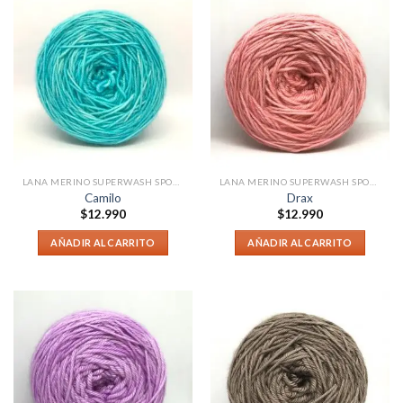
LANA MERINO SUPERWASH SPORT
LANA MERINO SUPERWASH SPORT
Camilo
Drax
$
12.990
$
12.990
AÑADIR AL CARRITO
AÑADIR AL CARRITO