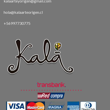
kalaarteyorigen@gmail.com
hola@kalaarteorigen.cl
+56997730775