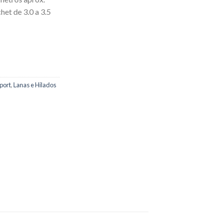
het de 3.0 a 3.5
port
,
Lanas e Hilados