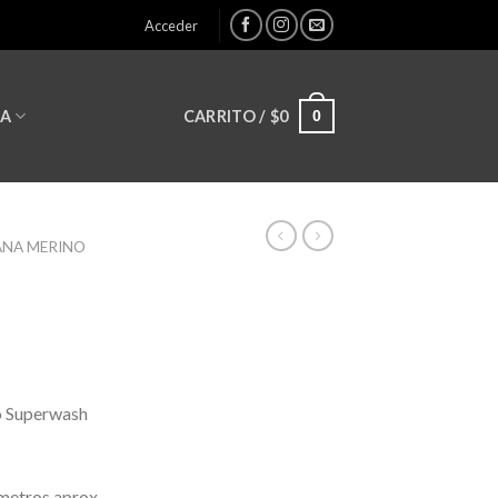
Acceder
0
CARRITO /
$
0
LA
ANA MERINO
o Superwash
metros aprox.