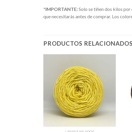
*IMPORTANTE:
Solo se tiñen dos kilos po
que necesitarás antes de comprar. Los color
PRODUCTOS RELACIONADO
E HILADOS
LANAS E HILADOS