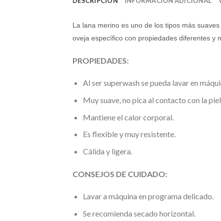
DESCRIPCIÓN
INFORMACIÓN ADICIONAL
La lana merino es uno de los tipos más suaves 
oveja específico con propiedades diferentes y 
PROPIEDADES:
Al ser superwash se pueda lavar en máquin
Muy suave, no pica al contacto con la piel
Mantiene el calor corporal.
Es flexible y muy resistente.
Cálida y ligera.
CONSEJOS DE CUIDADO:
Lavar a máquina en programa delicado.
Se recomienda secado horizontal.