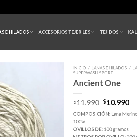
S E HILADOS
ACCESORIOS TEJERILES
TEJIDOS
KA
INICIO
/
LANAS E HILADOS
/
L
SUPERWASH SPORT
Ancient One
11.990
10.990
$
$
COMPOSICIÓN:
Lana Merin
100%
OVILLOS DE:
100 gramos
METROS POR OVILLO:
300 