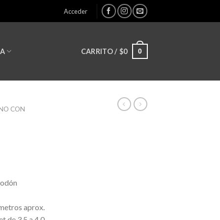
Acceder
0
CARRITO /
$
0
LA
INO CON
godón
metros aprox.
et de 3.5 a 4.0