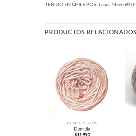
TEÑIDO EN CHILE POR:
Lanas Meeeh® (Pro
PRODUCTOS RELACIONADO
N ALGODÓN
LANAS E HILADOS
lgodón Crudo
Domitila
.990
$
11.990