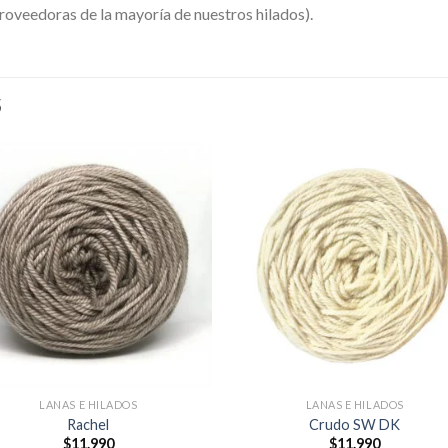
veedoras de la mayoría de nuestros hilados).
S
LANAS E HILADOS
LANAS E HILADOS
Rachel
Crudo SW DK
$
11.990
$
11.990