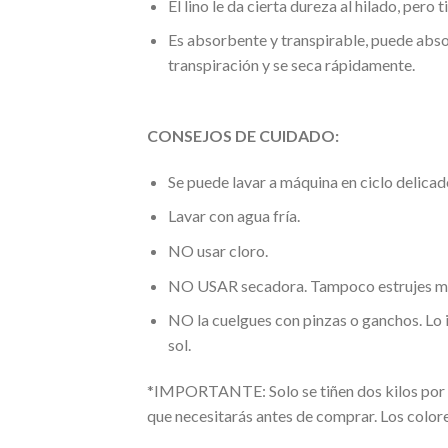
El lino le da cierta dureza al hilado, per
Es absorbente y transpirable, puede abso
transpiración y se seca rápidamente.
CONSEJOS DE CUIDADO:
Se puede lavar a máquina en ciclo delicad
Lavar con agua fría.
NO usar cloro.
NO USAR secadora. Tampoco estrujes muy 
NO la cuelgues con pinzas o ganchos. Lo 
sol.
*IMPORTANTE: Solo se tiñen dos kilos por 
que necesitarás antes de comprar. Los color