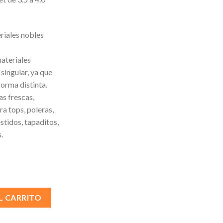
riales nobles
ateriales
singular, ya que
forma distinta.
s frescas,
ra tops, poleras,
stidos, tapaditos,
.
L CARRITO