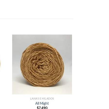
LANAS E HILADOS
All Might
$
7.490