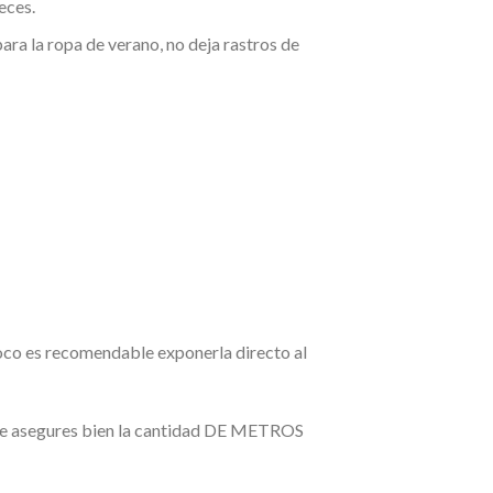
eces.
ra la ropa de verano, no deja rastros de
poco es recomendable exponerla directo al
 te asegures bien la cantidad DE METROS