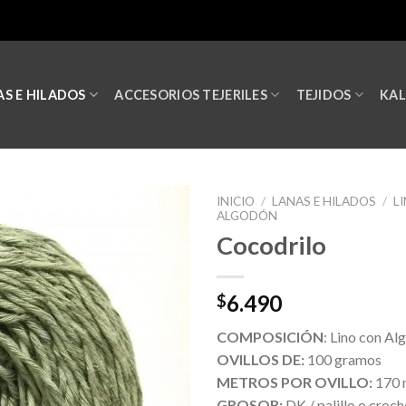
S E HILADOS
ACCESORIOS TEJERILES
TEJIDOS
KA
INICIO
/
LANAS E HILADOS
/
L
ALGODÓN
Cocodrilo
6.490
$
COMPOSICIÓN
: Lino con Al
OVILLOS DE:
100 gramos
METROS POR OVILLO:
170 
GROSOR:
DK / palillo o croch