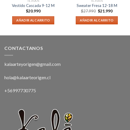
TEJIDOS
TEJIDOS
Vestido Cascada 9-12 M
Sweater Fresa 12-18 M
$
20.990
$
27.990
$
21.990
AÑADIR AL CARRITO
AÑADIR AL CARRITO
CONTACTANOS
kalaarteyorigen@gmail.com
hola@kalaarteorigen.cl
+56997730775