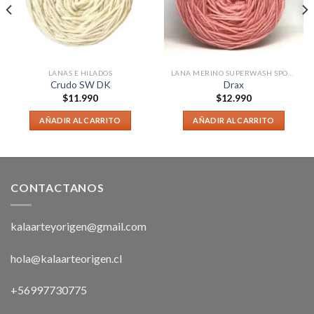
LANAS E HILADOS
LANA MERINO SUPERWASH SPORT
Crudo SW DK
Drax
$
11.990
$
12.990
AÑADIR AL CARRITO
AÑADIR AL CARRITO
CONTACTANOS
kalaarteyorigen@gmail.com
hola@kalaarteorigen.cl
+56997730775