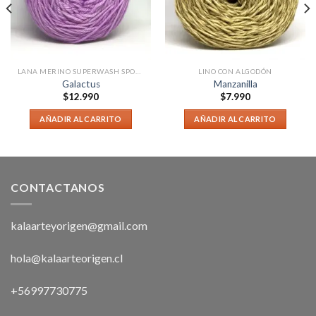
LANA MERINO SUPERWASH SPORT
LINO CON ALGODÓN
Galactus
Manzanilla
$
12.990
$
7.990
AÑADIR AL CARRITO
AÑADIR AL CARRITO
CONTACTANOS
kalaarteyorigen@gmail.com
hola@kalaarteorigen.cl
+56997730775