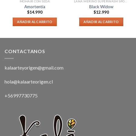
MOHAIR CON SEDA
LANA MERINO SUPERWASH SPORT
Amortentia
Black Widow
$
14.990
$
12.990
AÑADIR AL CARRITO
AÑADIR AL CARRITO
CONTACTANOS
kalaarteyorigen@gmail.com
hola@kalaarteorigen.cl
+56997730775