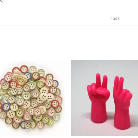
0)
rosa
S