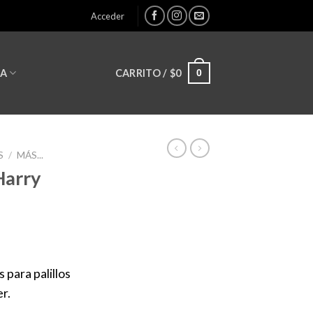
Acceder
0
CARRITO /
$
0
LA
S
/
MÁS...
Harry
 para palillos
r.