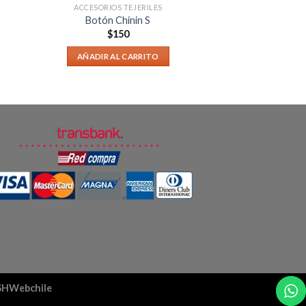
ACCESORIOS TEJERILES
Botón Chinin S
$
150
AÑADIR AL CARRITO
aSHWebchile