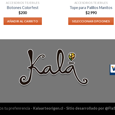
ACCESORIOS TEJERILES
ACCESORIOS TEJERILES
Botones Colorfest
Tope para Palillos Manitos
$
200
$
2.990
AÑADIR AL CARRITO
SELECCIONAR OPCIONES
s tu prefenrencia -
Kalaarteorigen.cl
- Sitio desarrollado por @Fl