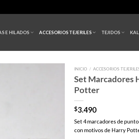
S E HILADOS
ACCESORIOS TEJERILES
TEJIDOS
KA
INICIO
/
ACCESORIOS TEJERILE
Set Marcadores 
Potter
3.490
$
Set 4 marcadores de puntos
con motivos de Harry Potte