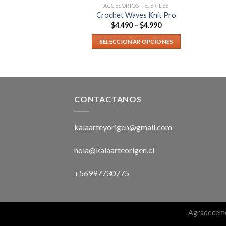
S TEJERILES
ACCESORIOS TEJERILES
et Bambú
Crochet Waves Knit Pro
.990
$
4.490
–
$
4.990
AR OPCIONES
SELECCIONAR OPCIONES
CONTACTANOS
kalaarteyorigen@gmail.com
hola@kalaarteorigen.cl
+56997730775
Agradecemo