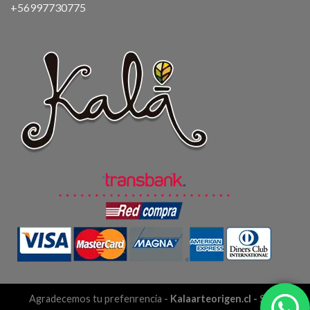
+56997730775
Agradecemos tu prefenrencia -
Kalaarteorigen.cl
- Sitio