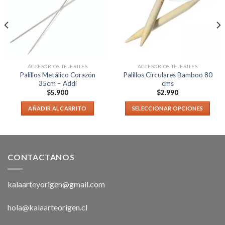
ACCESORIOS TEJERILES
ACCESORIOS TEJERILES
Palillos Metálico Corazón
Palillos Circulares Bamboo 80
35cm – Addi
cms
$
5.900
$
2.990
AÑADIR AL CARRITO
SELECCIONAR OPCIONES
CONTACTANOS
kalaarteyorigen@gmail.com
hola@kalaarteorigen.cl