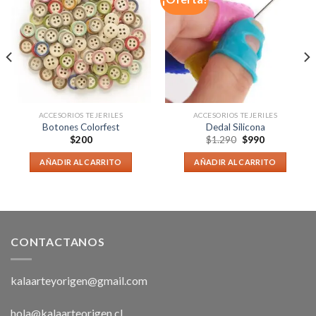
ACCESORIOS TEJERILES
ACCESORIOS TEJERILES
Botones Colorfest
Dedal Silicona
$
200
$
1.290
$
990
AÑADIR AL CARRITO
AÑADIR AL CARRITO
CONTACTANOS
kalaarteyorigen@gmail.com
hola@kalaarteorigen.cl