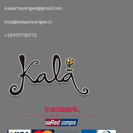
kalaarteyorigen@gmail.com
hola@kalaarteorigen.cl
+56997730775