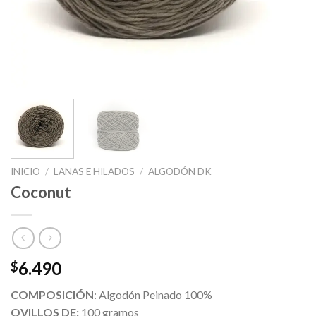
INICIO
/
LANAS E HILADOS
/
ALGODÓN DK
Coconut
6.490
$
COMPOSICIÓN
: Algodón Peinado 100%
OVILLOS DE:
100 gramos