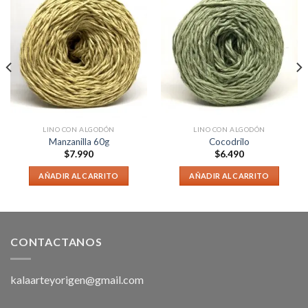
LINO CON ALGODÓN
LINO CON ALGODÓN
Manzanilla 60g
Cocodrilo
$
7.990
$
6.490
AÑADIR AL CARRITO
AÑADIR AL CARRITO
CONTACTANOS
kalaarteyorigen@gmail.com