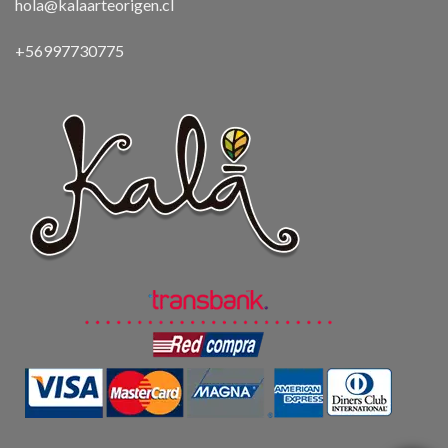
hola@kalaarteorigen.cl
+56997730775