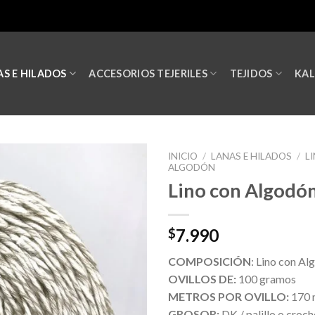
S E HILADOS
ACCESORIOS TEJERILES
TEJIDOS
KA
INICIO
/
LANAS E HILADOS
/
L
ALGODÓN
Lino con Algodó
7.990
$
COMPOSICIÓN
: Lino con Al
OVILLOS DE:
100 gramos
METROS POR OVILLO:
170 
GROSOR:
DK / palillo o croch