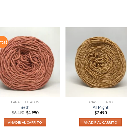
S
rta!
LANAS E HILADOS
LANAS E HILADOS
Beth
All Might
$
6.490
$
4.990
$
7.490
AÑADIR AL CARRITO
AÑADIR AL CARRITO