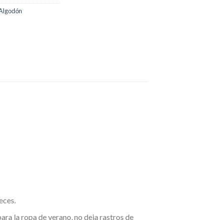
 Algodón
eces.
ra la ropa de verano, no deja rastros de