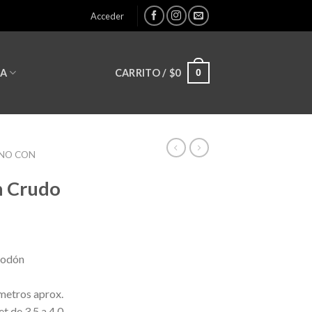
Acceder
0
CARRITO /
$
0
LA
INO CON
n Crudo
godón
metros aprox.
et de 3.5 a 4.0