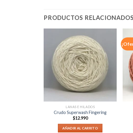
PRODUCTOS RELACIONADO
¡Ofe
SUPERWASH SPORT
LANAS E HILADOS
actus
Crudo Superwash Fingering
2.990
$
12.990
AL CARRITO
AÑADIR AL CARRITO