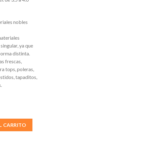
riales nobles
ateriales
singular, ya que
forma distinta.
s frescas,
ra tops, poleras,
stidos, tapaditos,
.
dad
L CARRITO