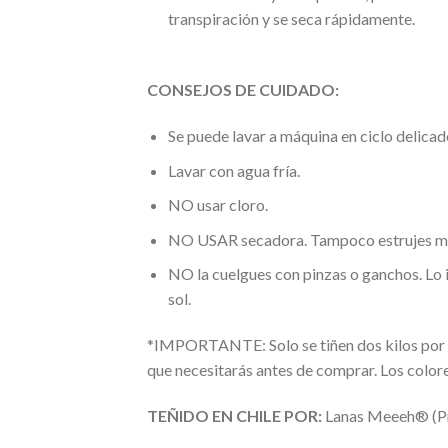
transpiración y se seca rápidamente.
CONSEJOS DE CUIDADO:
Se puede lavar a máquina en ciclo delicad
Lavar con agua fría.
NO usar cloro.
NO USAR secadora. Tampoco estrujes muy 
NO la cuelgues con pinzas o ganchos. Lo 
sol.
*IMPORTANTE: Solo se tiñen dos kilos por 
que necesitarás antes de comprar. Los color
TEÑIDO EN CHILE POR:
Lanas Meeeh® (Pro