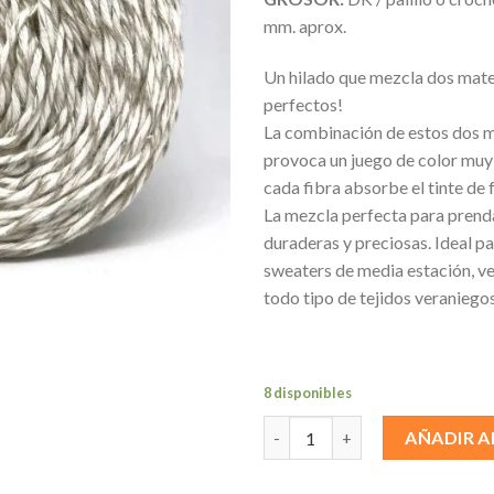
mm. aprox.
Un hilado que mezcla dos mate
perfectos!
La combinación de estos dos m
provoca un juego de color muy 
cada fibra absorbe el tinte de 
La mezcla perfecta para prenda
duraderas y preciosas. Ideal pa
sweaters de media estación, ve
todo tipo de tejidos veraniegos
8 disponibles
Lino con Algodón Crudo canti
AÑADIR A