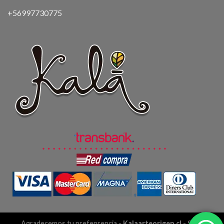
+56997730775
Agradecemos tu prefenrencia -
Kalaarteorigen.cl
- Sitio