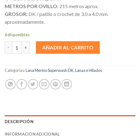
METROS POR OVILLO:
215 metros aprox.
GROSOR:
DK / palillo o crochet de 3.0 a 4.0 mm.
aproximadamente.
6 disponibles
Ka’kwet cantidad
AÑADIR AL CARRITO
Categorías:
Lana Merino Superwash DK
,
Lanas e Hilados
DESCRIPCIÓN
INFORMACIÓN ADICIONAL