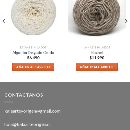
LANAS E HILADOS
LANAS E HILADOS
Algodón Delgado Crudo
Rachel
$
6.490
$
11.990
AÑADIR AL CARRITO
AÑADIR AL CARRITO
CONTACTANOS
kalaarteyorigen@gmail.com
hola@kalaarteorigen.cl