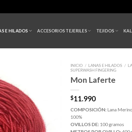
S E HILADOS
ACCESORIOS TEJERILES
TEJIDOS
KA
INICIO
/
LANAS E HILADOS
/
L
SUPERWASH FINGERING
Mon Laferte
11.990
$
COMPOSICIÓN:
Lana Merin
100%
OVILLOS DE:
100 gramos
METROS POR OVILLO:
400 