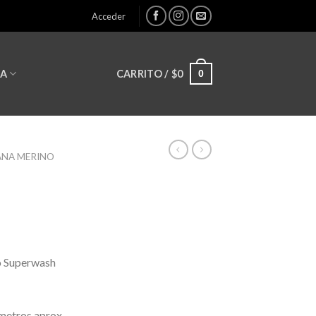
Acceder
0
CARRITO /
$
0
LA
ANA MERINO
o Superwash
metros aprox.