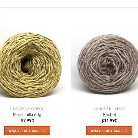
S
LINO CON ALGODÓN
LANAS E HILADOS
Manzanilla 60g
Rachel
$
7.990
$
11.990
AÑADIR AL CARRITO
AÑADIR AL CARRITO