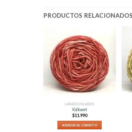
PRODUCTOS RELACIONADO
N ALGODÓN
LANAS E HILADOS
lgodón Crudo
Ka’kwet
.990
$
11.990
AL CARRITO
AÑADIR AL CARRITO