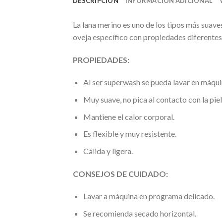
DESCRIPCIÓN
INFORMACIÓN ADICIONAL
La lana merino es uno de los tipos más suaves
oveja específico con propiedades diferentes
PROPIEDADES:
Al ser superwash se pueda lavar en máquin
Muy suave, no pica al contacto con la piel
Mantiene el calor corporal.
Es flexible y muy resistente.
Cálida y ligera.
CONSEJOS DE CUIDADO:
Lavar a máquina en programa delicado.
Se recomienda secado horizontal.