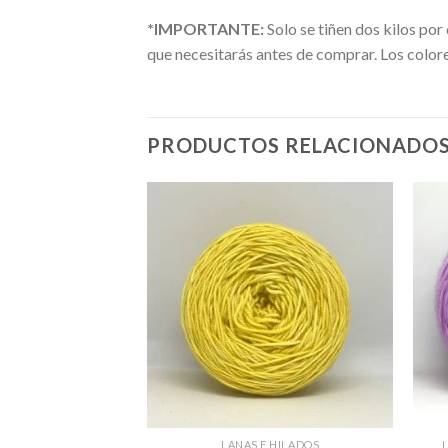
*IMPORTANTE:
Solo se tiñen dos kilos po
que necesitarás antes de comprar. Los color
PRODUCTOS RELACIONADO
E HILADOS
LANAS E HILADOS