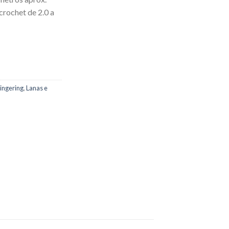
 crochet de 2.0 a
ingering
,
Lanas e