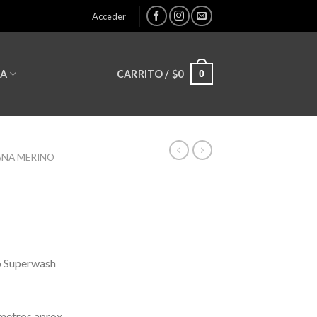
Acceder
0
CARRITO /
$
0
LA
ANA MERINO
o Superwash
metros aprox.