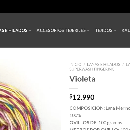
S E HILADOS
ACCESORIOS TEJERILES
TEJIDOS
KA
INICIO
/
LANAS E HILADOS
/
L
SUPERWASH FINGERING
Violeta
12.990
$
COMPOSICIÓN:
Lana Merin
100%
OVILLOS DE:
100 gramos
METROS POR OVILLO:
400 