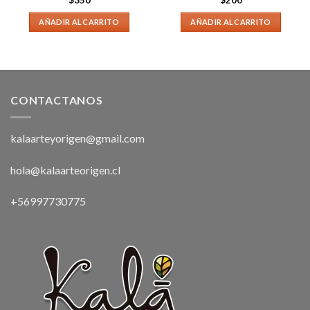
$
350
$
200
AÑADIR AL CARRITO
AÑADIR AL CARRITO
CONTACTANOS
kalaarteyorigen@gmail.com
hola@kalaarteorigen.cl
+56997730775