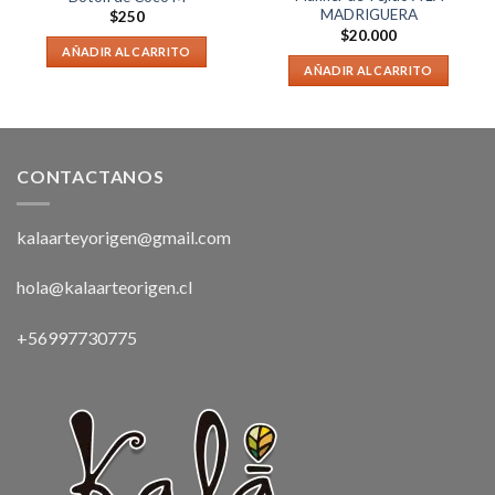
MADRIGUERA
$
250
$
20.000
AÑADIR AL CARRITO
AÑADIR AL CARRITO
CONTACTANOS
kalaarteyorigen@gmail.com
hola@kalaarteorigen.cl
+56997730775