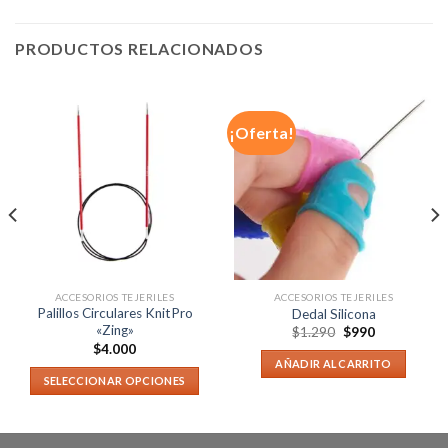
PRODUCTOS RELACIONADOS
¡Oferta!
ACCESORIOS TEJERILES
ACCESORIOS TEJERILES
Palillos Circulares KnitPro
Dedal Silicona
«Zing»
$
1.290
$
990
$
4.000
AÑADIR AL CARRITO
SELECCIONAR OPCIONES