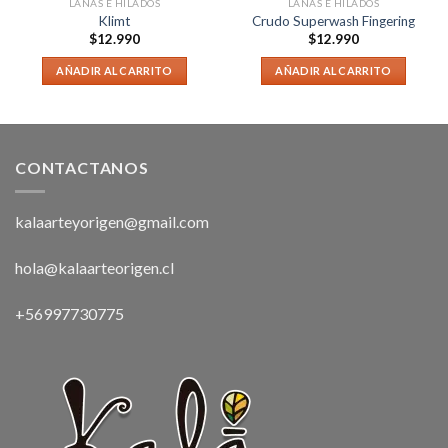
LANAS E HILADOS
LANAS E HILADOS
Klimt
Crudo Superwash Fingering
$
12.990
$
12.990
AÑADIR AL CARRITO
AÑADIR AL CARRITO
CONTACTANOS
kalaarteyorigen@gmail.com
hola@kalaarteorigen.cl
+56997730775