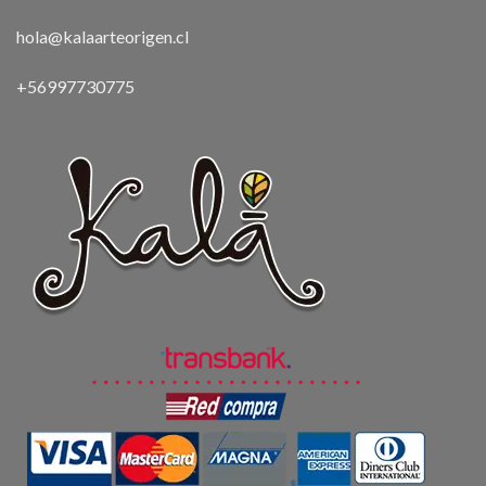
hola@kalaarteorigen.cl
+56997730775