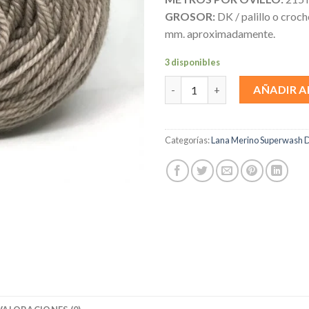
GROSOR:
DK / palillo o croch
mm. aproximadamente.
3 disponibles
Rachel cantidad
AÑADIR A
Categorías:
Lana Merino Superwash 