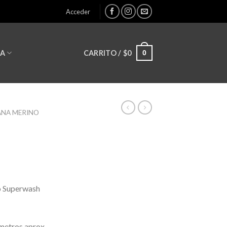
Acceder
0
CARRITO /
$
0
LA
ANA MERINO
o Superwash
metros aprox.