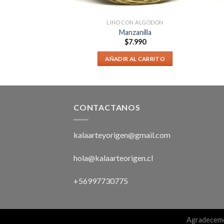
E HILADOS
LINO CON ALGODÓN
’kwet
Manzanilla
1.990
$
7.990
AL CARRITO
AÑADIR AL CARRITO
CONTACTANOS
kalaarteyorigen@gmail.com
hola@kalaarteorigen.cl
+56997730775
Agradecemo