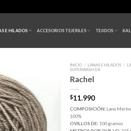
S E HILADOS
ACCESORIOS TEJERILES
TEJIDOS
KA
INICIO
/
LANAS E HILADOS
/
L
SUPERWASH DK
Rachel
11.990
$
COMPOSICIÓN:
Lana Merin
100%
OVILLOS DE:
100 gramos
METROS POR OVILLO:
215 