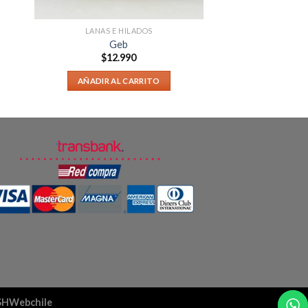
LANAS E HILADOS
Geb
$
12.990
AÑADIR AL CARRITO
aSHWebchile