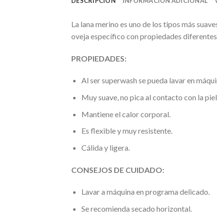
DESCRIPCIÓN
INFORMACIÓN ADICIONAL
La lana merino es uno de los tipos más suaves
oveja específico con propiedades diferentes
PROPIEDADES:
Al ser superwash se pueda lavar en máquin
Muy suave, no pica al contacto con la piel
Mantiene el calor corporal.
Es flexible y muy resistente.
Cálida y ligera.
CONSEJOS DE CUIDADO:
Lavar a máquina en programa delicado.
Se recomienda secado horizontal.