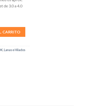
et de 3.0 a 4.0
L CARRITO
DK
,
Lanas e Hilados