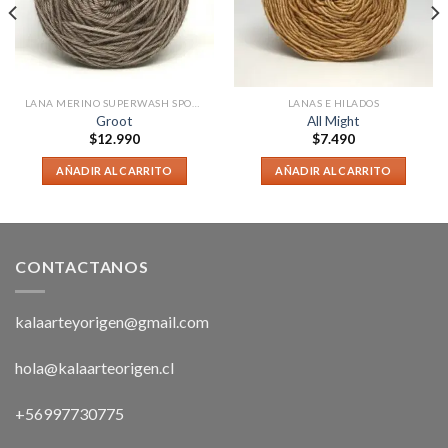
LANA MERINO SUPERWASH SPORT
LANAS E HILADOS
Groot
All Might
$
12.990
$
7.490
AÑADIR AL CARRITO
AÑADIR AL CARRITO
CONTACTANOS
kalaarteyorigen@gmail.com
hola@kalaarteorigen.cl
+56997730775