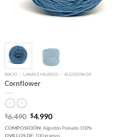
INICIO
/
LANAS E HILADOS
/
ALGODÓN DK
Cornflower
6.490
4.990
$
$
COMPOSICIÓN
: Algodón Peinado 100%
OVILLOS DE:
100 gramos