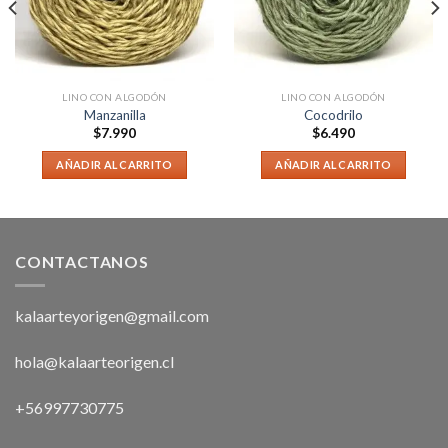
LINO CON ALGODÓN
LINO CON ALGODÓN
Manzanilla
Cocodrilo
$
7.990
$
6.490
AÑADIR AL CARRITO
AÑADIR AL CARRITO
CONTACTANOS
kalaarteyorigen@gmail.com
hola@kalaarteorigen.cl
+56997730775