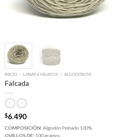
INICIO
/
LANAS E HILADOS
/
ALGODÓN DK
Falcada
6.490
$
COMPOSICIÓN
: Algodón Peinado 100%
OVILLOS DE:
100 gramos