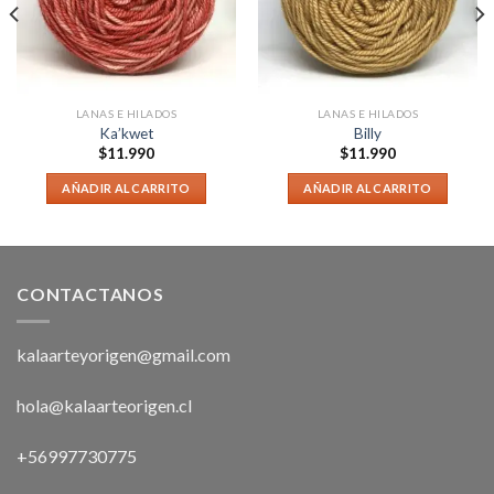
LANAS E HILADOS
LANAS E HILADOS
Ka’kwet
Billy
$
11.990
$
11.990
AÑADIR AL CARRITO
AÑADIR AL CARRITO
CONTACTANOS
kalaarteyorigen@gmail.com
hola@kalaarteorigen.cl
+56997730775