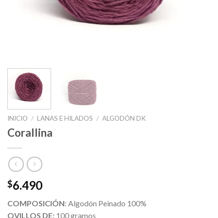
INICIO
/
LANAS E HILADOS
/
ALGODÓN DK
Corallina
6.490
$
COMPOSICIÓN
: Algodón Peinado 100%
OVILLOS DE:
100 gramos