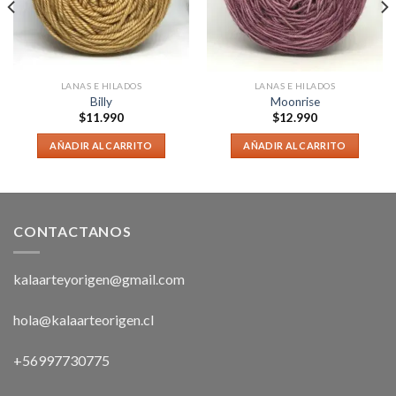
LANAS E HILADOS
LANAS E HILADOS
Billy
Moonrise
$
11.990
$
12.990
AÑADIR AL CARRITO
AÑADIR AL CARRITO
CONTACTANOS
kalaarteyorigen@gmail.com
hola@kalaarteorigen.cl
+56997730775