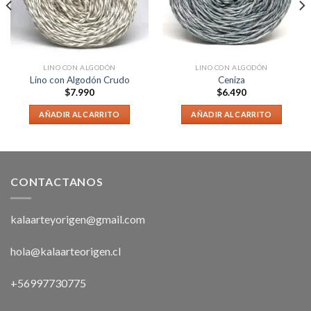
LINO CON ALGODÓN
LINO CON ALGODÓN
Lino con Algodón Crudo
Ceniza
$
7.990
$
6.490
AÑADIR AL CARRITO
AÑADIR AL CARRITO
CONTACTANOS
kalaarteyorigen@gmail.com
hola@kalaarteorigen.cl
+56997730775