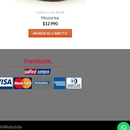
LANAS E HILADOS
Moonrise
$
12.990
AÑADIR AL CARRITO
aSHWebchile