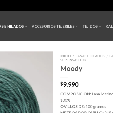
S E HILADOS
ACCESORIOS TEJERILES
TEJIDOS
KA
INICIO
/
LANAS E HILADOS
/
L
SUPERWASH DK
Moody
9.990
$
COMPOSICIÓN:
Lana Merin
100%
OVILLOS DE:
100 gramos
METROS POR OVILLO:
215 