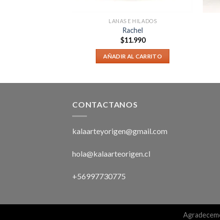
E HILADOS
LANAS E HILADOS
illy
Rachel
1.990
$
11.990
AL CARRITO
AÑADIR AL CARRITO
CONTACTANOS
kalaarteyorigen@gmail.com
hola@kalaarteorigen.cl
+56997730775
Agradecemo