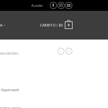
Acceder
0
CARRITO /
$
0
LA
ANA MERINO
o Superwash
metros aprox.