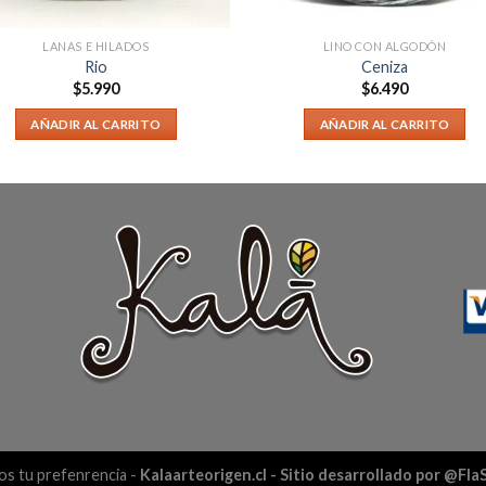
LANAS E HILADOS
LINO CON ALGODÓN
Rio
Ceniza
$
5.990
$
6.490
AÑADIR AL CARRITO
AÑADIR AL CARRITO
s tu prefenrencia -
Kalaarteorigen.cl
- Sitio desarrollado por @Fl