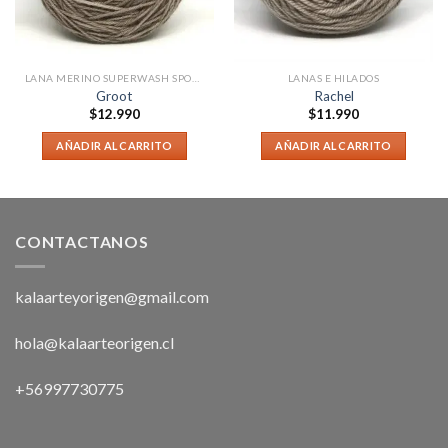
LANA MERINO SUPERWASH SPORT
LANAS E HILADOS
Groot
Rachel
$
12.990
$
11.990
AÑADIR AL CARRITO
AÑADIR AL CARRITO
CONTACTANOS
kalaarteyorigen@gmail.com
hola@kalaarteorigen.cl
+56997730775