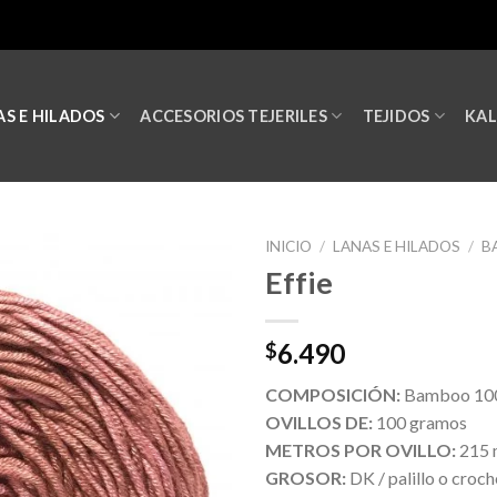
S E HILADOS
ACCESORIOS TEJERILES
TEJIDOS
KA
INICIO
/
LANAS E HILADOS
/
B
Effie
6.490
$
COMPOSICIÓN:
Bamboo 10
OVILLOS DE:
100 gramos
METROS POR OVILLO:
215 
GROSOR:
DK / palillo o croch