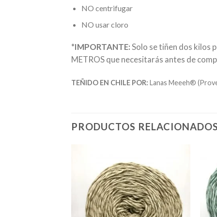
NO centrifugar
NO usar cloro
*IMPORTANTE:
Solo se tiñen dos kilos 
METROS que necesitarás antes de comprar
TEÑIDO EN CHILE POR:
Lanas Meeeh® (Provee
PRODUCTOS RELACIONADO