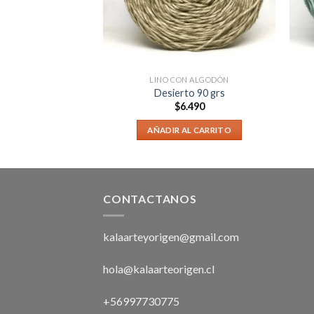
E HILADOS
LINO CON ALGODÓN
illy
Desierto 90 grs
1.990
$
6.490
AL CARRITO
AÑADIR AL CARRITO
CONTACTANOS
kalaarteyorigen@gmail.com
hola@kalaarteorigen.cl
+56997730775