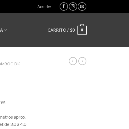
Acceder
0
CARRITO /
$
0
LA
AMBOO DK
0%
metros aprox.
et de 3.0 a 4.0