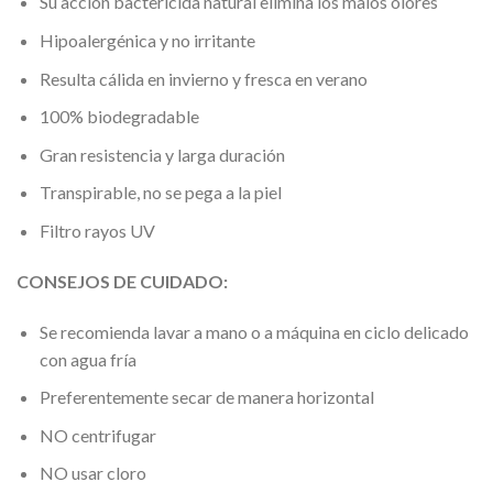
Su acción bactericida natural elimina los malos olores
Hipoalergénica y no irritante
Resulta cálida en invierno y fresca en verano
100% biodegradable
Gran resistencia y larga duración
Transpirable, no se pega a la piel
Filtro rayos UV
CONSEJOS DE CUIDADO:
Se recomienda lavar a mano o a máquina en ciclo delicado
con agua fría
Preferentemente secar de manera horizontal
NO centrifugar
NO usar cloro