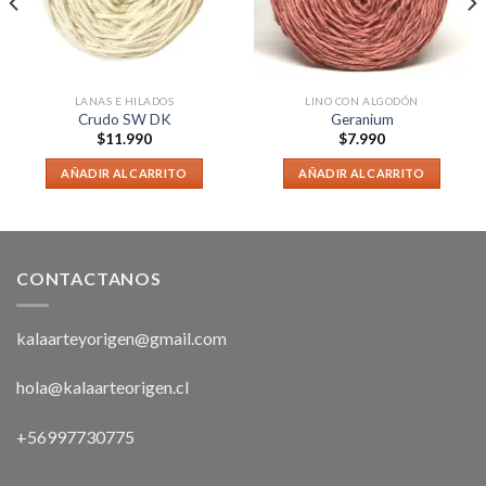
LANAS E HILADOS
LINO CON ALGODÓN
Crudo SW DK
Geranium
$
11.990
$
7.990
AÑADIR AL CARRITO
AÑADIR AL CARRITO
CONTACTANOS
kalaarteyorigen@gmail.com
hola@kalaarteorigen.cl
+56997730775